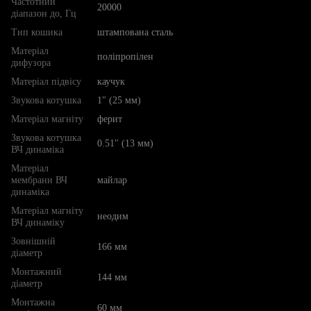
Частотний
20000
діапазон до, Гц
Тип кошика
штампована сталь
Матеріал
поліпропілен
дифузора
Матеріал підвісу
каучук
Звукова котушка
1" (25 мм)
Матеріал магніту
ферит
Звукова котушка
0.51" (13 мм)
ВЧ динаміка
Матеріал
мембрани ВЧ
майлар
динаміка
Матеріал магніту
неодим
ВЧ динаміку
Зовнішній
166 мм
діаметр
Монтажний
144 мм
діаметр
Монтажна
60 мм