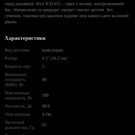
серед динаміків. Kicx ICQ 652 - гарні у всьому: контрольований
бас, збалансовані та природні середні і високі частоти. Без
сумнівів, покупка цих красенів підніме звук вашого авто на новий
рівень.
Характеристики
Вид акустики
коаксіальна
Розмір
6.5" (16.5 см)
Кількість смуг
2
Номінальна
потужність
90
(RMS), Вт
Максимальна
180
потужність, Вт
Чутливість, дБ
90.0
Опір котушки
4 Ом
Частотний
65
діапазон від, Гц