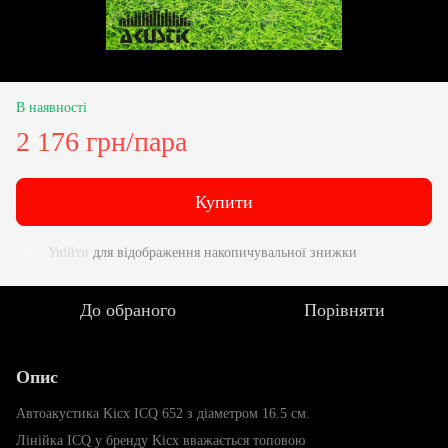
В наявності
2 176 грн/пара
Купити
Увійти
для відображення накопичувальної знижки
%
До обраного
Порівняти
Опис
Автоакустика Kicx ICQ 652 з діаметром 16.5 см.
Лінійка ICQ у бренду Kicx вважається топовою