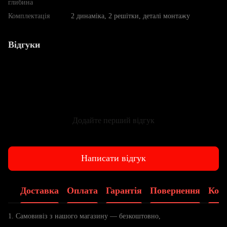
глибина
Комплектація
2 динаміка, 2 решітки, деталі монтажу
Відгуки
Додайте перший відгук
Написати відгук
Доставка
Оплата
Гарантія
Повернення
Конс
1. Самовивіз з нашого магазину — безкоштовно,