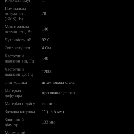
Кількість смуг
1
Номінальна
потужність
70
(RMS), Вт
Максимальна
140
потужність, Вт
Чутливість, дБ
92.0
Опір котушки
4 Ом
Частотний
140
діапазон від, Гц
Частотний
12000
діапазон до, Гц
Тип кошика
штампована сталь
Матеріал
пресована целюлоза
дифузора
Матеріал підвісу
тканина
Звукова котушка
1" (25.5 мм)
Зовнішній
133 мм
діаметр
Монтажний