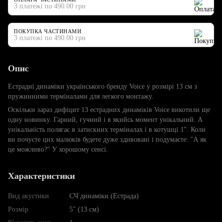
3 платежі по 490.00 грн
ПОКУПКА ЧАСТИНАМИ
3 платежі по 490.00 грн
Опис
Естрадні динаміки українського бренду Voice у розмірі 13 см з
пружинними терміналами для легкого монтажу.
Оскільки зараз дифіцит 13 естрадних динаміків Voice викотили ще
одну новинку. Гарний, гучний і в якийсь момент унікальний. А
унікальність полягає в затискних терміналах і в котушці 1". Коли
ви почуєте цих малюків будете дуже здивовані і подумаєте: "А як
це можливо?" У хорошому сенсі.
Характеристики
Вид акустики
СЧ динаміки (Естрада)
Розмір
5" (13 см)