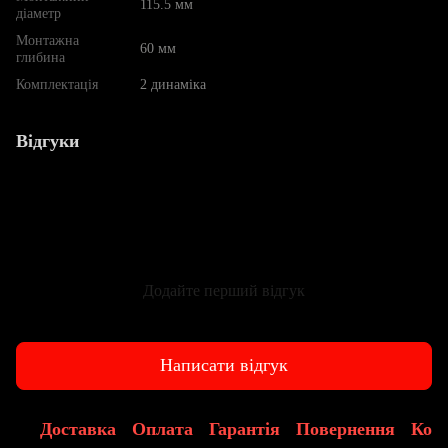
115.5 мм
діаметр
Монтажна
60 мм
глибина
Комплектація
2 динаміка
Відгуки
Додайте перший відгук
Написати відгук
Доставка
Оплата
Гарантія
Повернення
Конс