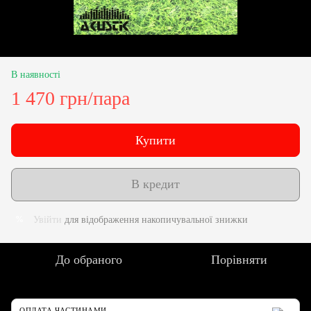
В наявності
1 470 грн/пара
Купити
В кредит
Увійти
для відображення накопичувальної знижки
%
До обраного
Порівняти
ОПЛАТА ЧАСТИНАМИ