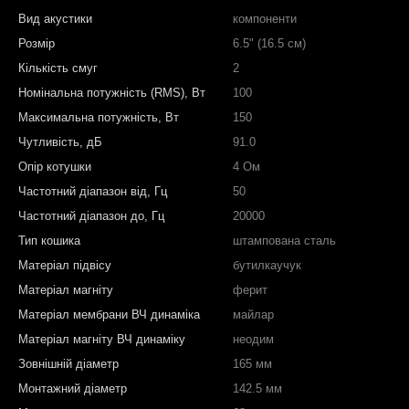
Вид акустики
компоненти
Розмір
6.5" (16.5 см)
Кількість смуг
2
Номінальна потужність (RMS), Вт
100
Максимальна потужність, Вт
150
Чутливість, дБ
91.0
Опір котушки
4 Ом
Частотний діапазон від, Гц
50
Частотний діапазон до, Гц
20000
Тип кошика
штампована сталь
Матеріал підвісу
бутилкаучук
Матеріал магніту
ферит
Матеріал мембрани ВЧ динаміка
майлар
Матеріал магніту ВЧ динаміку
неодим
Зовнішній діаметр
165 мм
Монтажний діаметр
142.5 мм