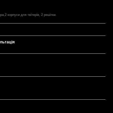
ера,2 корпуси для твітерів, 2 решітки.
льтація