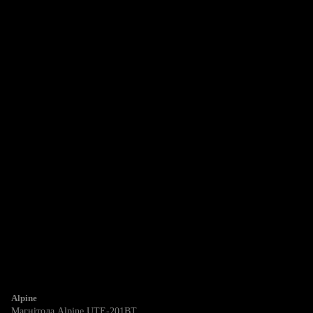
Alpine
Магнітола Alpine UTE-201BT