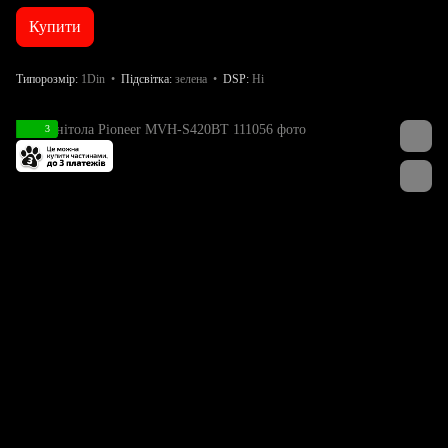
Купити
Типорозмір
1Din
Підсвітка
зелена
DSP
Ні
3