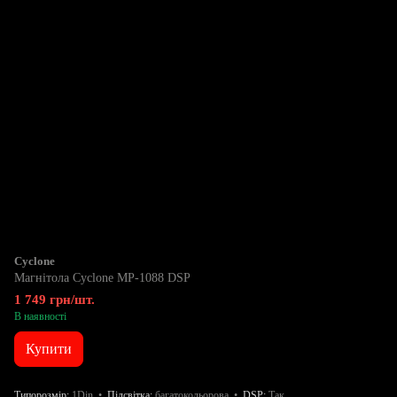
Cyclone
Магнітола Cyclone MP-1088 DSP
1 749 грн/шт.
В наявності
Купити
Типорозмір
1Din
Підсвітка
багатокольорова
DSP
Так