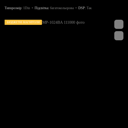
Типорозмір
1Din
Підсвітка
багатокольорова
DSP
Так
БЮДЖЕТНІ МАГНІТОЛИ