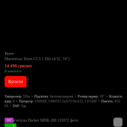
Teyes
Магнітола Teyes CC3 1 Din (4/32, 10")
14 490 грн/шт.
В наявності
Купити
Типорозмір
1Din
Підсвітка
багатокольорова
Розмір екрану
10"
Кількість
ядер
8
Процесор
UNISOC UMS515 2хA75+6хA55, 1.8 GHZ
Пам'ять
4/32
Гб
DSP
Так
ХІТ
3