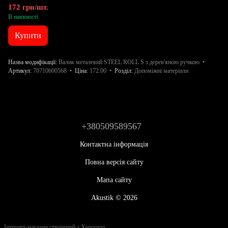
172 грн/шт.
В наявності
Купити
Назва модифікації
Валик металевий STEEL ROLL S з дерев'яною ручкою
Артикул
70710600568
Ціна
172.00
Розділ
Допоміжні матеріали
+380509589567
Контактна інформація
Повна версія сайту
Мапа сайту
Akustik © 2026
Інтернет-магазин створений з Хорошоп