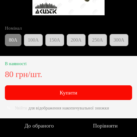
Номінал
80А
100А
150А
200А
250А
300А
В наявності
80 грн/шт.
Купити
Увійти
для відображення накопичувальної знижки
%
До обраного
Порівняти