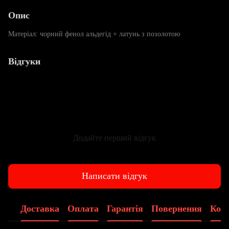
Опис
Матеріал: чорний фенол альдегід + латунь з позолотою
Відгуки
Додайте перший відгук
Написати відгук
Доставка
Оплата
Гарантія
Повернення
Конс