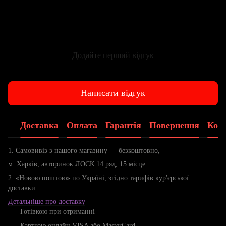
Додайте перший відгук
Написати відгук
Доставка
Оплата
Гарантія
Повернення
Конс
1. Самовивіз з нашого магазину — безкоштовно,
м. Харків, авторинок ЛОСК 14 ряд, 15 місце.
2. «Новою поштою» по Україні, згідно тарифів кур'єрської
доставки.
Детальніше про доставку
Готівкою при отриманні
Карткою онлайн VISA або MasterCard