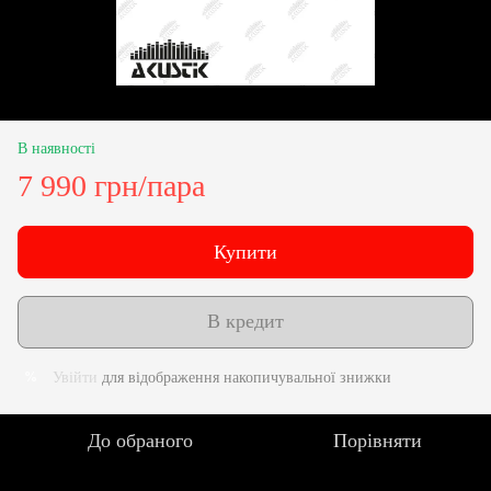
В наявності
7 990 грн/пара
Купити
В кредит
Увійти
для відображення накопичувальної знижки
%
До обраного
Порівняти