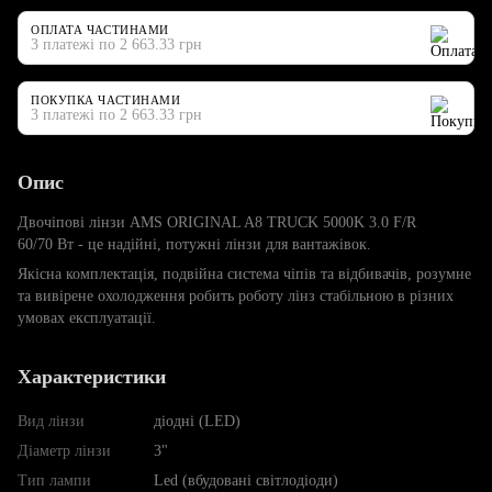
ОПЛАТА ЧАСТИНАМИ
3 платежі по 2 663.33 грн
ПОКУПКА ЧАСТИНАМИ
3 платежі по 2 663.33 грн
Опис
Двочіпові лінзи AMS ORIGINAL A8 TRUCK 5000K 3.0 F/R
60/70 Вт - це надійні, потужні лінзи для вантажівок.
Якісна комплектація, подвійна система чіпів та відбивачів, розумне
та вивірене охолодження робить роботу лінз стабільною в різних
умовах експлуатації.
Характеристики
Вид лінзи
діодні (LED)
Діаметр лінзи
3"
Тип лампи
Led (вбудовані світлодіоди)