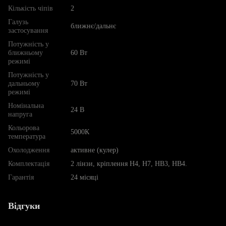
Кількість чіпів
2
Галузь
ближнє/дальнє
застосування
Потужність у
ближньому
60 Вт
режимі
Потужність у
дальньому
70 Вт
режимі
Номінальна
24 В
напруга
Кольорова
5000К
температура
Охолодження
активне (кулер)
Комплектація
2 лінзи, кріплення Н4, Н7, НВ3, НВ4.
Гарантія
24 місяці
Відгуки