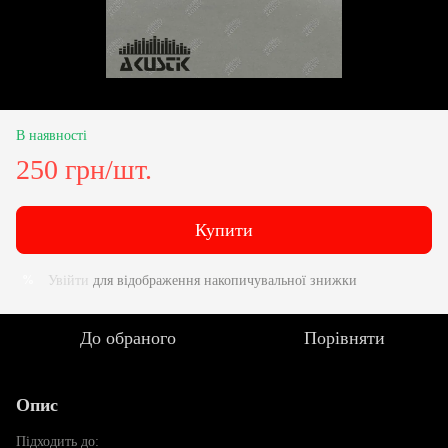
В наявності
250 грн/шт.
Купити
Увійти
для відображення накопичувальної знижки
%
До обраного
Порівняти
Опис
Підходить до: