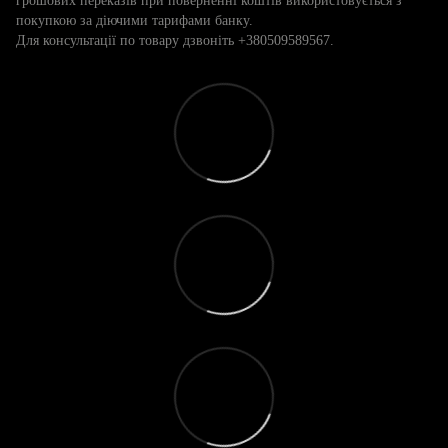
грошових переказів при поверненні коштів використовується з
покупкою за діючими тарифами банку.
Для консультації по товару дзвоніть +380509589567.