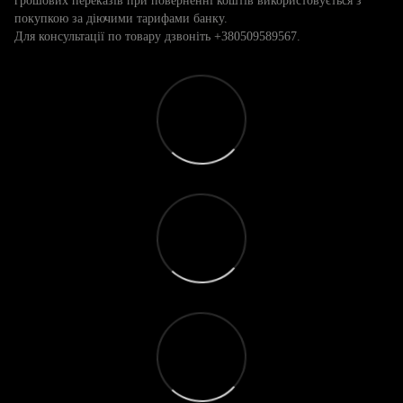
грошових переказів при поверненні коштів використовується з
покупкою за діючими тарифами банку.
Для консультації по товару дзвоніть +380509589567.