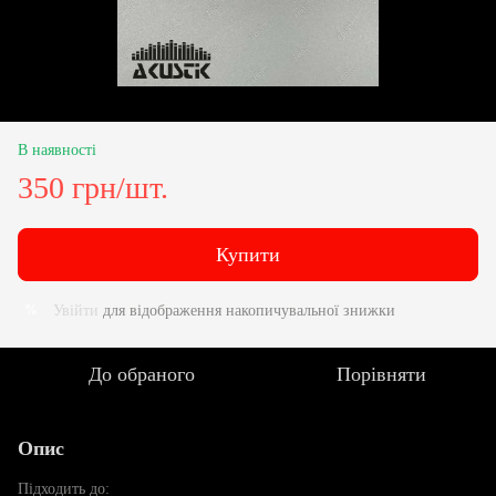
В наявності
350 грн/шт.
Купити
Увійти
для відображення накопичувальної знижки
%
До обраного
Порівняти
Опис
Підходить до: