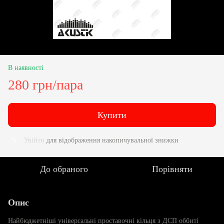
В наявності
280 грн/пара
Купити
Увійти
для відображення накопичувальної знижки
%
До обраного
Порівняти
Опис
Найбюджетніші універсальні проставочні кільця з ДСП оббиті