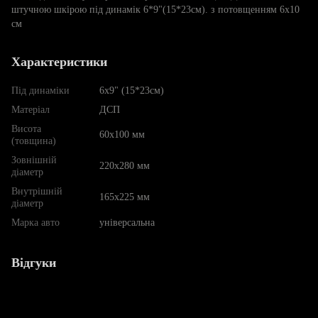
штучною шкірою під динамік 6*9"(15*23см). з потовщенням 6х10
см
Характеристики
Під динаміки
6x9" (15*23см)
Матеріал
ДСП
Висота
60х100 мм
(товщина)
Зовнішній
220х280 мм
діаметр
Внутрішній
165х225 мм
діаметр
Марка авто
універсальна
Відгуки