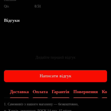
Qts
0.51
Відгуки
Додайте перший відгук
Написати відгук
Доставка
Оплата
Гарантія
Повернення
Конс
1. Самовивіз з нашого магазину — безкоштовно,
м. Харків, авторинок ЛОСК 14 ряд, 15 місце.