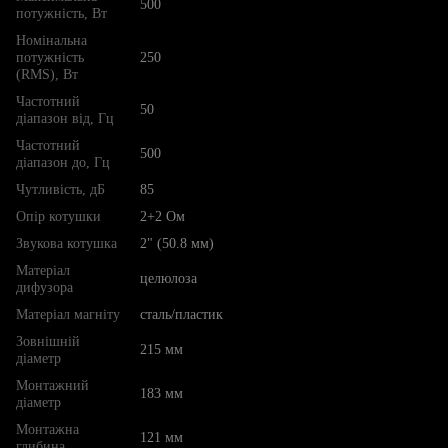
500
потужність, Вт
Номінальна
потужність
250
(RMS), Вт
Частотний
50
діапазон від, Гц
Частотний
500
діапазон до, Гц
Чутливість, дБ
85
Опір котушки
2+2 Ом
Звукова котушка
2" (50.8 мм)
Матеріал
целюлоза
дифузора
Матеріал магніту
сталь/пластик
Зовнішній
215 мм
діаметр
Монтажний
183 мм
діаметр
Монтажна
121 мм
глибина