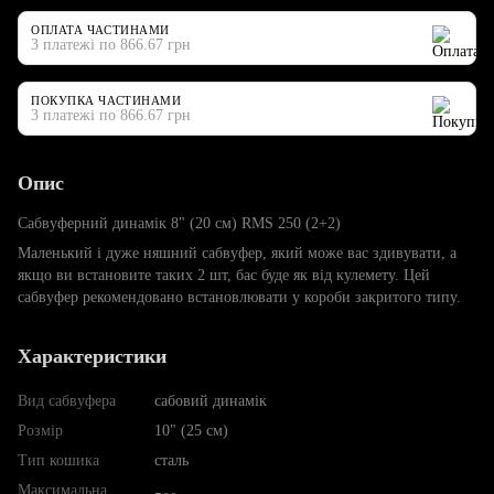
ОПЛАТА ЧАСТИНАМИ
3 платежі по 866.67 грн
ПОКУПКА ЧАСТИНАМИ
3 платежі по 866.67 грн
Опис
Сабвуферний динамік 8" (20 см) RMS 250 (2+2)
Маленький і дуже няшний сабвуфер, який може вас здивувати, а
якщо ви встановите таких 2 шт, бас буде як від кулемету. Цей
сабвуфер рекомендовано встановлювати у короби закритого типу.
Характеристики
Вид сабвуфера
сабовий динамік
Розмір
10" (25 см)
Тип кошика
сталь
Максимальна