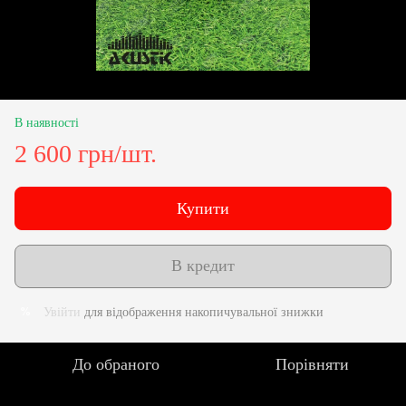
В наявності
2 600 грн/шт.
Купити
В кредит
Увійти
для відображення накопичувальної знижки
%
До обраного
Порівняти