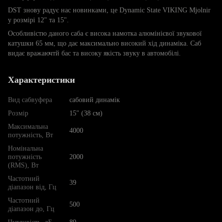
DST знову радує нас новинками, це Dynamic State VIKING Mjolnir
у розмірі 12" та 15".
Особливістю даного саба є висока намотка алюмінієвої звукової
катушки 65 мм, що дає максимально високий хід динаміка. Саб
видає вражаючтй бас та високу якість звуку в автомобілі.
Характеристики
Вид сабвуфера
сабовий динамік
Розмір
15" (38 см)
Максимальна
4000
потужність, Вт
Номінальна
потужність
2000
(RMS), Вт
Частотний
39
діапазон від, Гц
Частотний
500
діапазон до, Гц