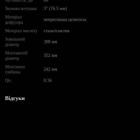
Чутливість, дБ
89
Звукова котушка
3" (76.5 мм)
Матеріал
непресована целюлоза
дифузора
Матеріал магніту
сталь/пластик
Зовнішній
398 мм
діаметр
Монтажний
352 мм
діаметр
Монтажна
242 мм
глибина
Qts
0.34
Відгуки