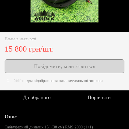
Немає в наявності
15 800 грн/шт.
Повідомити, коли з'явиться
Увійти
для відображення накопичувальної знижки
%
До обраного
Порівняти
Опис
Сабвуферний динамік 15" (38 см) RMS 2000 (1+1)