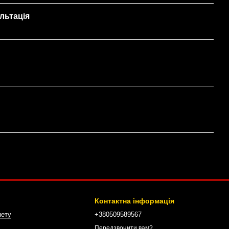
льтація
Контактна інформація
нету
+380509589567
Передзвонити вам?