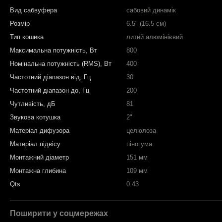
Вид сабвуфера
сабовий динамік
Розмір
6.5" (16.5 см)
Тип кошика
литий алюмінієвий
Максимальна потужність, Вт
800
Номінальна потужність (RMS), Вт
400
Частотний діапазон від, Гц
30
Частотний діапазон до, Гц
200
Чутливість, дБ
81
Звукова котушка
2"
Матеріал дифузора
целюлоза
Матеріал підвісу
піногума
Монтажний діаметр
151 мм
Монтажна глибина
109 мм
Qts
0.43
Поширити у соцмережах