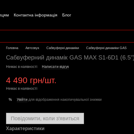
пцям
Контактна інформація
Блог
Головна
Автозвук
Сабвуферні динаміки
Сабвуферні динаміки GAS
Сабвуферний динамік GAS MAX S1-6D1 (6.5"
Немає в наявності
Написати відгук
4 490 грн/шт.
Немає в наявності
Увійти
для відображення накопичувальної знижки
%
Повідомити, коли з'явиться
Характеристики