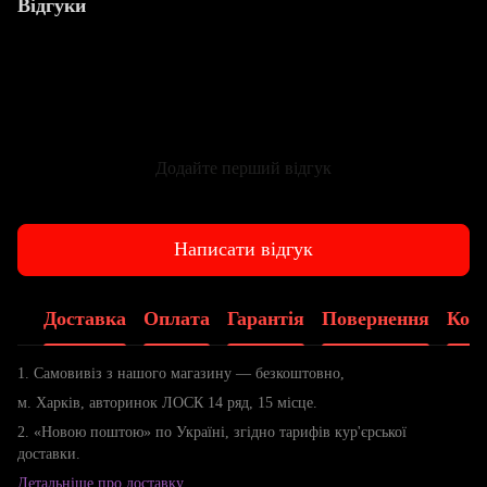
Відгуки
Додайте перший відгук
Написати відгук
Доставка
Оплата
Гарантія
Повернення
Конс
1. Самовивіз з нашого магазину — безкоштовно,
м. Харків, авторинок ЛОСК 14 ряд, 15 місце.
2. «Новою поштою» по Україні, згідно тарифів кур'єрської
доставки.
Детальніше про доставку