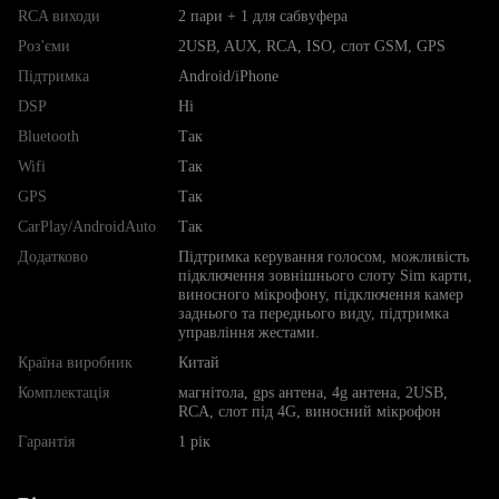
RCA виходи
2 пари + 1 для сабвуфера
Роз'єми
2USB, AUX, RCA, ISO, слот GSM, GPS
Підтримка
Android/iPhone
DSP
Ні
Bluetooth
Так
Wifi
Так
GPS
Так
CarPlay/AndroidAuto
Так
Додатково
Підтримка керування голосом, можливість
підключення зовнішнього слоту Sim карти,
виносного мікрофону, підключення камер
заднього та переднього виду, підтримка
управління жестами.
Країна виробник
Китай
Комплектація
магнітола, gps антена, 4g антена, 2USB,
RCA, слот під 4G, виносний мікрофон
Гарантія
1 рік