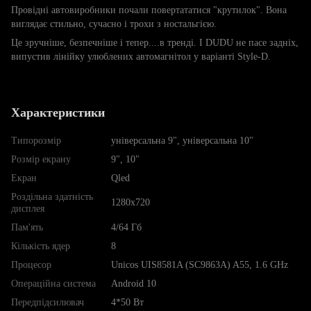
Провідні автовиробники почали повертататися "крутилок". Вона
виглядає стильно, сучасно і трохи з ностальгією.
Це зручніше, безпечніше і тепер....в тренді. I DUDU не пасе задніх,
випустив лінійку улюблених автомагнітол у варіанті Style-D.
Характеристики
Типорозмір
універсальна 9", універсальна 10"
Розмір екрану
9", 10"
Екран
Qled
Роздільна здатність
1280х720
дисплея
Пам'ять
4/64 Гб
Кількість ядер
8
Процесор
Unicos UIS8581A (SC9863A) A55, 1.6 GHz
Операційна система
Android 10
Передпідсилювач
4*50 Вт