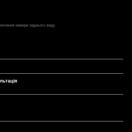
ключення камери заднього виду
льтація