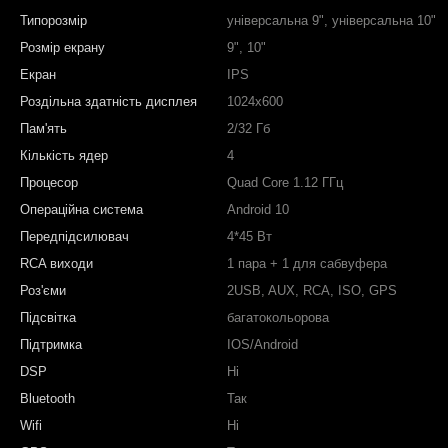
Типорозмір
універсальна 9", універсальна 10"
Розмір екрану
9", 10"
Екран
IPS
Роздільна здатність дисплея
1024х600
Пам'ять
2/32 Гб
Кількість ядер
4
Процесор
Quad Core 1.12 ГГц
Операційна система
Android 10
Передпідсилювач
4*45 Вт
RCA виходи
1 пара + 1 для сабвуфера
Роз'єми
2USB, AUX, RCA, ISO, GPS
Підсвітка
багатокольорова
Підтримка
IOS/Android
DSP
Ні
Bluetooth
Так
Wifi
Ні