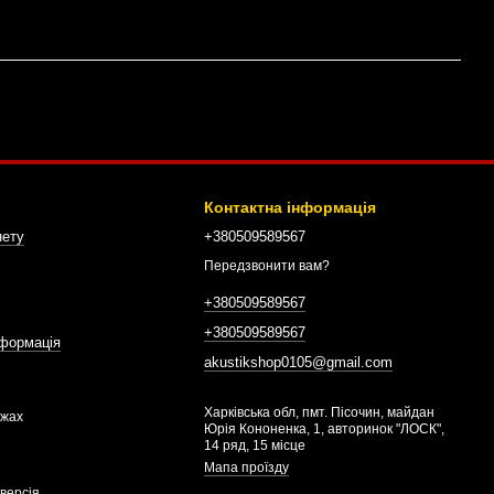
Контактна інформація
нету
+380509589567
Передзвонити вам?
+380509589567
+380509589567
нформація
akustikshop0105@gmail.com
Харківська обл, пмт. Пісочин, майдан
ежах
Юрія Кононенка, 1, авторинок "ЛОСК",
14 ряд, 15 місце
Мапа проїзду
версія