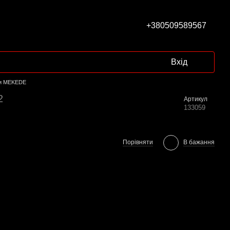
+380509589567
Вхід
ли MEKEDE
2
Артикул
133059
Порівняти
В бажання