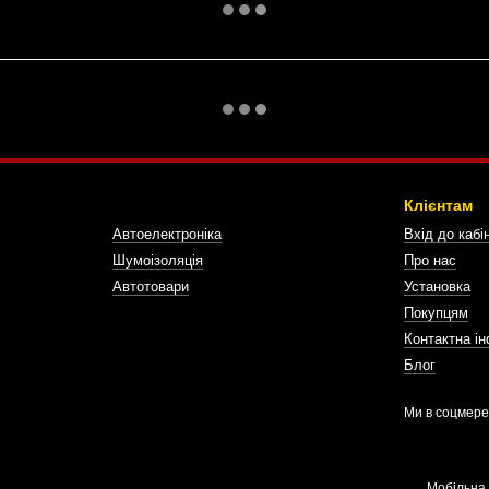
Клієнтам
Автоелектроніка
Вхід до кабі
Шумоізоляція
Про нас
Автотовари
Установка
Покупцям
Контактна і
Блог
Ми в соцмер
Мобільна 