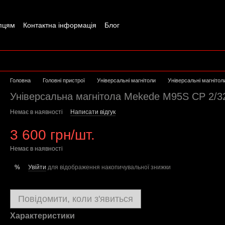
пцям
Контактна інформація
Блог
Головна
Головні пристрої
Універсальні магнітоли
Універсальні магніто
Універсальна магнітола Mekede M95S CP 2/3
Немає в наявності
Написати відгук
3 600 грн/шт.
Немає в наявності
Увійти
для відображення накопичувальної знижки
%
Повідомити, коли з'явиться
Характеристики