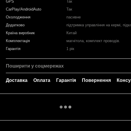
GPS
Так
CarPlay/AndroidAuto
Так
Охолодження
пасивне
Додатково
підтримка управління на кермі, під
Країна виробник
Китай
Комплектація
магнітола, комплект проводів.
Гарантія
1 рік
Поширити у соцмережах
Доставка
Оплата
Гарантія
Повернення
Консу