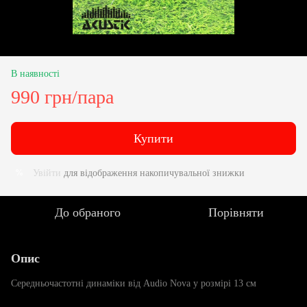
В наявності
990 грн/пара
Купити
Увійти
для відображення накопичувальної знижки
%
До обраного
Порівняти
Опис
Середньочастотні динаміки від Audio Nova у розмірі 13 см