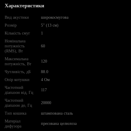
Характеристики
Вид акустики
широкосмугова
Розмір
5" (13 см)
Кількість смуг
1
Номінальна
потужність
60
(RMS), Вт
Максимальна
120
потужність, Вт
Чутливість, дБ
88.0
Опір котушки
4 Ом
Частотний
117
діапазон від, Гц
Частотний
20000
діапазон до, Гц
Тип кошика
штампована сталь
Матеріал
пресована целюлоза
дифузора