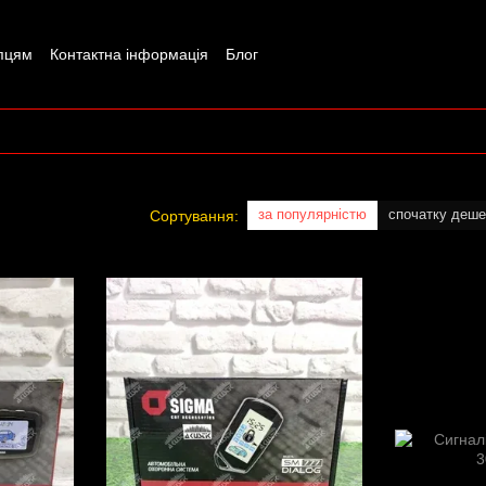
пцям
Контактна інформація
Блог
за популярністю
спочатку деш
Сортування: