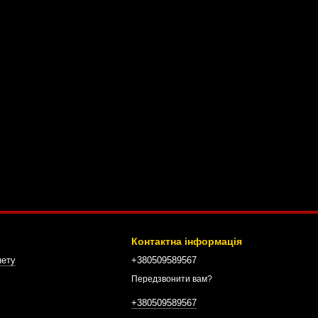
Контактна інформація
нету
+380509589567
Передзвонити вам?
+380509589567