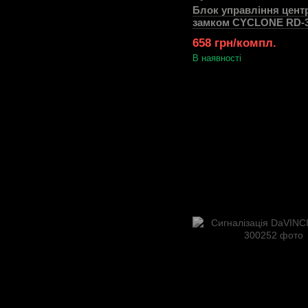
Блок управління цен
замком CYCLONE RD-
658 грн/компл.
В наявності