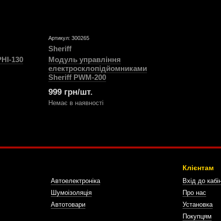
Артикул: 300265
Sheriff
PHI-130
Модуль управління
електросклопідйомниками
Sheriff PWM-200
999 грн/шт.
Немає в наявності
Клієнтам
Автоелектроніка
Вхід до кабі
Шумоізоляція
Про нас
Автотовари
Установка
Покупцям