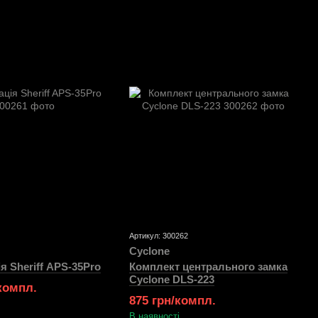
Артикул: 300262
Cyclone
я Sheriff APS-35Pro
Комплект центрального замка
Cyclone DLS-223
/компл.
875 грн/компл.
В наявності