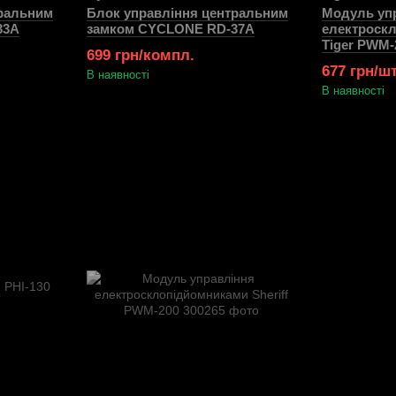
тральним
Блок управління центральним
Модуль уп
33А
замком CYCLONE RD-37А
електроск
Tiger PWM-
699 грн/компл.
677 грн/шт
В наявності
В наявності