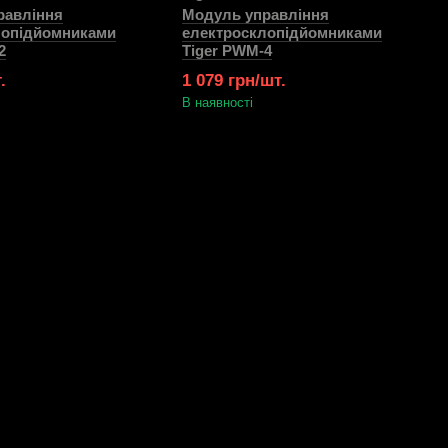
равління
Модуль управління
лопідйомниками
електросклопідйомниками
2
Tiger PWM-4
.
1 079 грн/шт.
В наявності