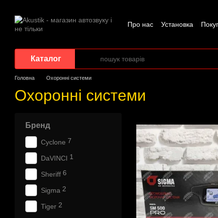
Перейти до основного контенту
Про нас
Установка
Поку
Каталог
Головна
Охоронні системи
Охоронні системи
Бренд
7
Cyclone
1
DaVINCI
6
Sheriff
2
Sigma
2
Tiger