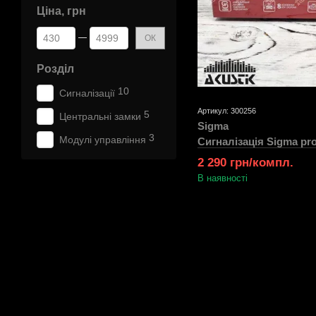
Ціна, грн
Від Ціна, грн
До Ціна, грн
ОК
Розділ
10
Сигналізації
Артикул: 300256
5
Центральні замки
Sigma
3
Модулі управління
Сигналізація Sigma pr
2 290 грн/компл.
В наявності