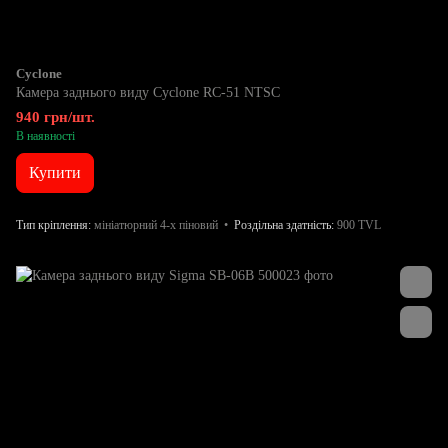
Cyclone
Камера заднього виду Cyclone RC-51 NTSC
940 грн/шт.
В наявності
Купити
Тип кріплення
мініатюрний 4-х піновий
Роздільна здатність
900 TVL