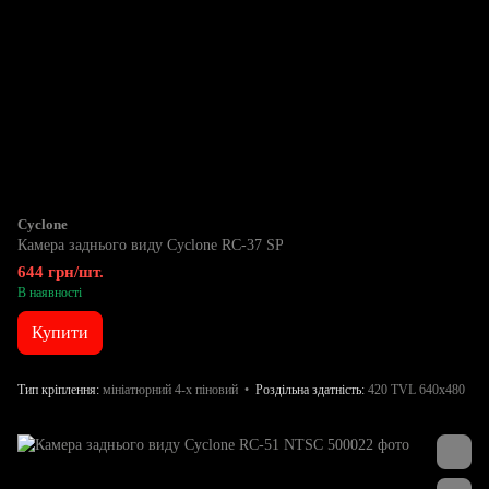
Cyclone
Камера заднього виду Cyclone RC-37 SP
644 грн/шт.
В наявності
Купити
Тип кріплення
мініатюрний 4-х піновий
Роздільна здатність
420 TVL 640x480