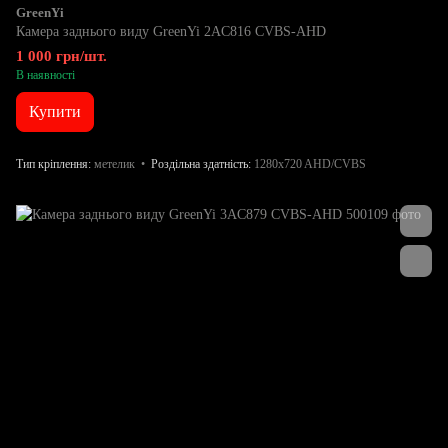
GreenYi
Камера заднього виду GreenYi 2AC816 CVBS-AHD
1 000 грн/шт.
В наявності
Купити
Тип кріплення
метелик
Роздільна здатність
1280x720 AHD/CVBS