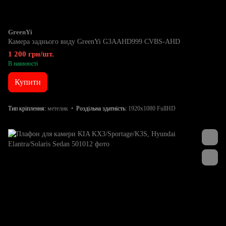
GreenYi
Камера заднього виду GreenYi G3AAHD999 CVBS-AHD
1 200 грн/шт.
В наявності
Купити
Тип кріплення
метелик
Роздільна здатність
1920x1080 FullHD