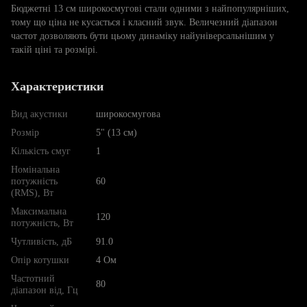
Бюджетні 13 см широкосмугові стали одними з найпопулярніших,
тому що ціна не кусається і класний звук. Величезний діапазон
частот дозволяють бути цьому динаміку найуніверсальнішим у
такій ціні та розмірі.
Характеристики
Вид акустики
широкосмугова
Розмір
5" (13 см)
Кількість смуг
1
Номінальна
потужність
60
(RMS), Вт
Максимальна
120
потужність, Вт
Чутливість, дБ
91.0
Опір котушки
4 Ом
Частотний
80
діапазон від, Гц