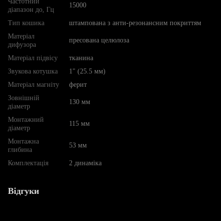
Частотний
15000
діапазон до, Гц
Тип кошика
штампована з анти-резонансним покриттям
Матеріал
пресована целюлоза
дифузора
Матеріал підвісу
тканина
Звукова котушка
1" (25.5 мм)
Матеріал магніту
ферит
Зовнішній
130 мм
діаметр
Монтажний
115 мм
діаметр
Монтажна
53 мм
глибина
Комплектація
2 динаміка
Відгуки