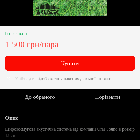
В наявності
1 500 грн/пара
Купити
Увійти
для відображення накопичувальної знижки
%
До обраного
Порівняти
Опис
Широкосмугова акустична система від компанії Ural Sound в розмір
13 см.