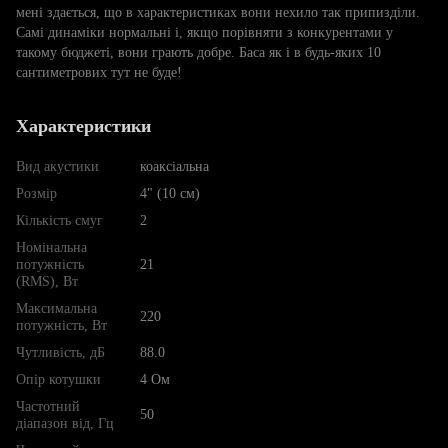
мені здається, що в характеристиках вони нехило так припизділи.
Самі динаміки нормальні і, якщо порівняти з конкурентами у
такому бюджеті, вони грають добре. Баса як і в будь-яких 10
сантиметрових тут не буде!
Характеристики
Вид акустики
коаксіальна
Розмір
4" (10 см)
Кількість смуг
2
Номінальна
потужність
21
(RMS), Вт
Максимальна
220
потужність, Вт
Чутливість, дБ
88.0
Опір котушки
4 Ом
Частотний
50
діапазон від, Гц