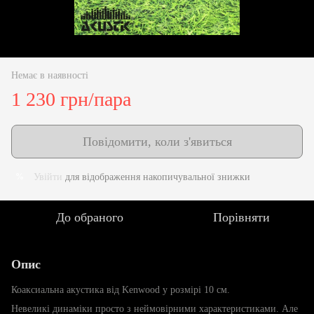
Немає в наявності
1 230 грн/пара
Повідомити, коли з'явиться
Увійти
для відображення накопичувальної знижки
%
До обраного
Порівняти
Опис
Коаксиальна акустика від Kenwood у розмірі 10 см.
Невеликі динаміки просто з неймовірними характеристиками. Але