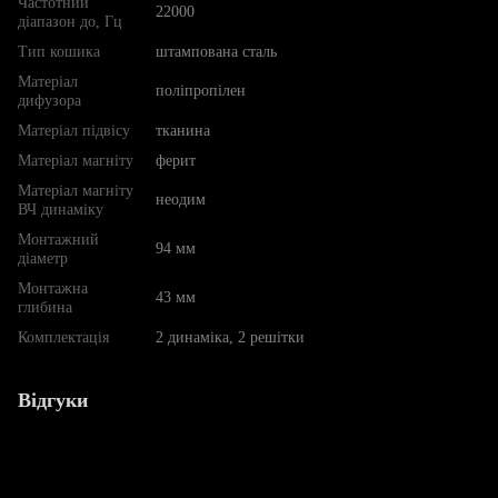
Частотний
22000
діапазон до, Гц
Тип кошика
штампована сталь
Матеріал
поліпропілен
дифузора
Матеріал підвісу
тканина
Матеріал магніту
ферит
Матеріал магніту
неодим
ВЧ динаміку
Монтажний
94 мм
діаметр
Монтажна
43 мм
глибина
Комплектація
2 динаміка, 2 решітки
Відгуки