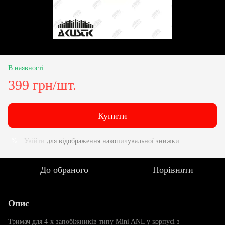
В наявності
399 грн/шт.
Купити
Увійти
для відображення накопичувальної знижки
%
До обраного
Порівняти
Опис
Тримач для 4-х запобіжників типу Mini ANL у корпусі з