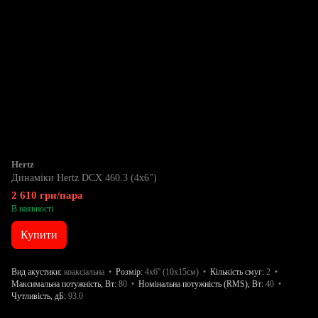
Hertz
Динаміки Hertz DCX 460.3 (4х6")
2 610 грн/пара
В наявності
Купити
Вид акустики
коаксіальна
Розмір
4x6'' (10х15см)
Кількість смуг
2
Максимальна потужність, Вт
80
Номінальна потужність (RMS), Вт
40
Чутливість, дБ
93.0