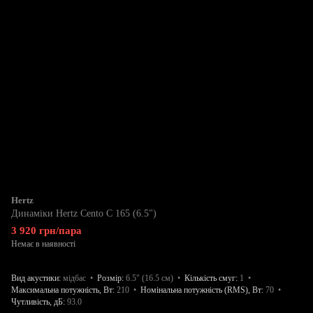
Hertz
Динаміки Hertz Cento C 165 (6.5")
3 920 грн/пара
Немає в наявності
Вид акустики
мідбас
Розмір
6.5" (16.5 см)
Кількість смуг
1
Максимальна потужність, Вт
210
Номінальна потужність (RMS), Вт
70
Чутливість, дБ
93.0