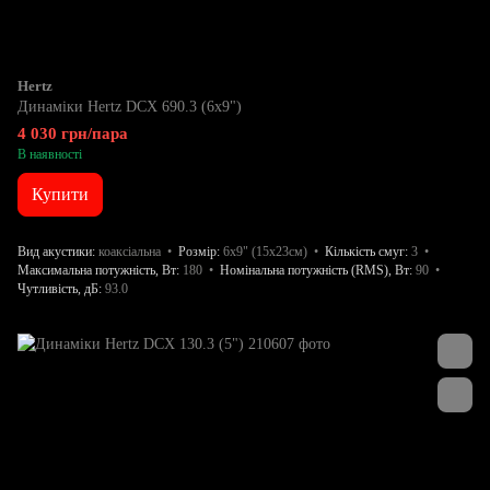
Hertz
Динаміки Hertz DCX 690.3 (6x9")
4 030 грн/пара
В наявності
Купити
Вид акустики
коаксіальна
Розмір
6x9" (15х23см)
Кількість смуг
3
Максимальна потужність, Вт
180
Номінальна потужність (RMS), Вт
90
Чутливість, дБ
93.0