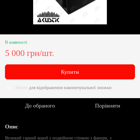
В наявності
5 000 грн/шт.
Купити
Увійти
для відображення накопичувальної знижки
%
До обраного
Порівняти
Опис
Великий гарний короб з подвійною стінкою з фанери, з