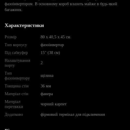
фазоінвертором. В основному короб влазить майже в будь-який
багажник.
Характеристики
Розмір
80 х 40,5 х 45 см.
Тип корпусу
фазоінвертор
Під сабвуфер
15" (38 см)
Налаштування
2
порту
Тип
щілина
фазоінвертору
Товщина стін
36 мм
Матеріал стін
фанера
Матеріал
чорний карпет
перетяжки
Додатково
фірмовий термінал для підключення