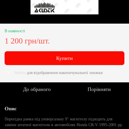
В наявності
1 200 грн/шт.
Купити
Увійти
для відображення накопичувальної знижки
%
До обраного
Порівняти
Опис
Перехідна рамка під універсальну 9" магнітолу підходить для
заміни штатної магнітоли в автомобілях Honda CR-V 1995-2001 рр.