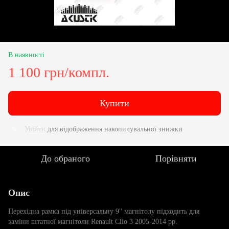
В наявності
1 100 грн/компл.
Купити
Увійти
для відображення накопичувальної знижки
%
До обраного
Порівняти
Опис
Перехідна рамка під універсальну 9'' магнітолу підходить для
заміни штатної магнітоли Renault Clio 3 2005-2014 рр.