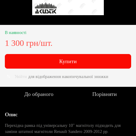
В наявності
1 300 грн/шт.
Купити
Увійти
для відображення накопичувальної знижки
%
До обраного
Порівняти
Опис
Перехідна рамка під універсальну 10'' магнітолу підходить для
заміни штатної магнітоли Renault Sandero 2009-2012 рр.