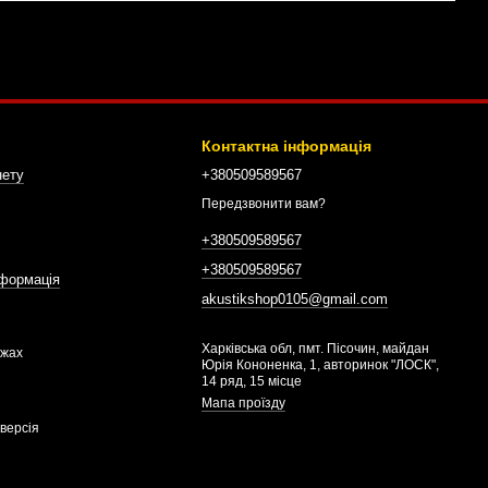
Контактна інформація
нету
+380509589567
Передзвонити вам?
+380509589567
+380509589567
нформація
akustikshop0105@gmail.com
Харківська обл, пмт. Пісочин, майдан
ежах
Юрія Кононенка, 1, авторинок "ЛОСК",
14 ряд, 15 місце
Мапа проїзду
версія