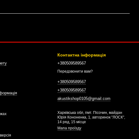
Контактна інформація
нету
+380509589567
Передзвонити вам?
+380509589567
+380509589567
нформація
akustikshop0105@gmail.com
Харківська обл, пмт. Пісочин, майдан
ежах
Юрія Кононенка, 1, авторинок "ЛОСК",
14 ряд, 15 місце
Мапа проїзду
версія