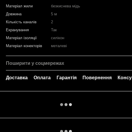
Матеріал жили
безкиснева мідь
Довжина
5 м
Кількість каналів
2
Екранування
Так
Матеріал ізоляції
силікон
Матеріал конекторів
металеві
Поширити у соцмережах
Доставка
Оплата
Гарантія
Повернення
Консу