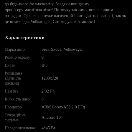
до будь-якого фольксвагену. Завдяки швидкому
процесору магнітола літає! По звуку так само, все за вищим
розрядом. Qled екран дуже насичений і виглядає непогано, і, так як
це штатка для Volkswagen, Can-модуль в комплекті.
Характеристики
Марка авто
Seat, Skoda, Volkswagen
Розмір екрану
9"
Екран
IPS
Роздільна
здатність
1280х720
дисплея
Пам'ять
2/32 Гб
Кількість ядер
8
Процесор
ARM Corex-A53 2.0 ГГц
Операційна
Android 10
система
Передпідсилювач
4*45 Вт