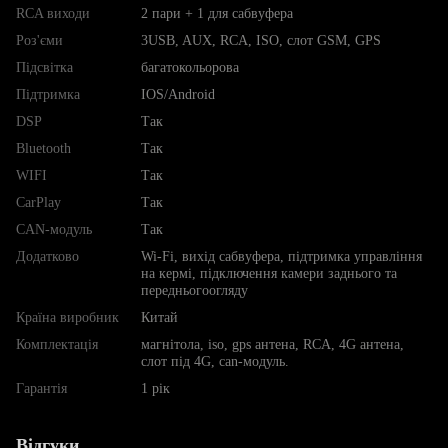
RCA виходи
2 пари + 1 для сабвуфера
Роз'єми
3USB, AUX, RCA, ISO, слот GSM, GPS
Підсвітка
багатокольорова
Підтримка
IOS/Android
DSP
Так
Bluetooth
Так
WIFI
Так
CarPlay
Так
CAN-модуль
Так
Додатково
Wi-Fi, вихід сабвуфера, підтримка управління
на кермі, підключення камери заднього та
передньогоогляду
Країна виробник
Китай
Комплектація
магнітола, iso, gps антена, RCA, 4G антена,
слот під 4G, can-модуль.
Гарантія
1 рік
Відгуки