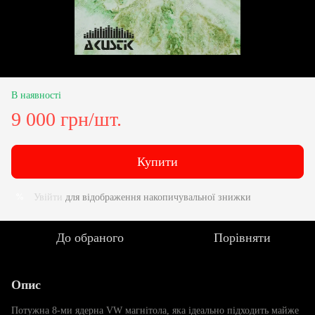
В наявності
9 000 грн/шт.
Купити
Увійти
для відображення накопичувальної знижки
%
До обраного
Порівняти
Опис
Потужна 8-ми ядерна VW магнітола, яка ідеально підходить майже