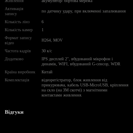
Живлення
акумулятор/ бортова мережа
Активація
по датчику удару, при включенні запалювання
запису
Кількість лінз
6
Кількість камер
1
Формат запису
H264, MOV
відео
Частота кадрів
30 к/с
Додатково
IPS дисплей 2", вбудований мікрофон і
динамік, WIFI, вбудований G-сенсор, WDR
Країна виробник
Китай
Комплектація
відеорегістратор, блок живлення від
прикурювача, кабель USB-MicroUSB, кріплення
на скло (на ЗМ скотчі) з магнітними
контактами живлення.
Відгуки