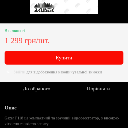
В наявності
1 299 грн/шт.
Купити
Увійти
для відображення накопичувальної знижки
%
До обраного
Порівняти
Опис
Gazer F118 це компактний та зручний відеореєстратор, з високою
чіткістю та якістю запису.