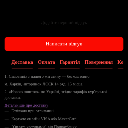
Додайте перший відгук
Написати відгук
Доставка
Оплата
Гарантія
Повернення
Конс
1. Самовивіз з нашого магазину — безкоштовно,
м. Харків, авторинок ЛОСК 14 ряд, 15 місце.
2. «Новою поштою» по Україні, згідно тарифів кур'єрської
доставки.
Детальніше про доставку
Готівкою при отриманні
Карткою онлайн VISA або MasterCard
"Оплата частинами" від Приватбанку