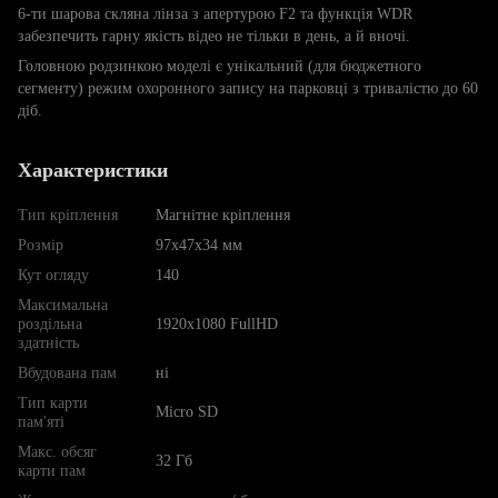
6-ти шарова скляна лінза з апертурою F2 та функція WDR
забезпечить гарну якість відео не тільки в день, а й вночі.
Головною родзинкою моделі є унікальний (для бюджетного
сегменту) режим охоронного запису на парковці з тривалістю до 60
діб.
Характеристики
Тип кріплення
Магнітне кріплення
Розмір
97х47х34 мм
Кут огляду
140
Максимальна
роздільна
1920x1080 FullHD
здатність
Вбудована пам
ні
Тип карти
Micro SD
пам'яті
Макс. обсяг
32 Гб
карти пам