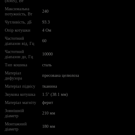
(RMS), Вт
Максимальна
240
потужність, Вт
Чутливість, дБ
93.3
Опір котушки
4 Ом
Частотний
60
діапазон від, Гц
Частотний
10000
діапазон до, Гц
Тип кошика
сталь
Матеріал
пресована целюлоза
дифузора
Матеріал підвісу
тканина
Звукова котушка
1.5" (38.1 мм)
Матеріал магніту
ферит
Зовнішній
210 мм
діаметр
Монтажний
180 мм
діаметр