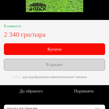
В наявності
2 340 грн/пара
Купити
В кредит
Увійти
для відображення накопичувальної знижки
%
До обраного
Порівняти
ОПЛАТА ЧАСТИНАМИ