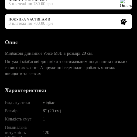
3 платежі по 780.00 грн
ПОКУПКА ЧАСТИНАМИ
3 платежі по 780.00 грн
Опис
Мідбасові динаміки Voice M8E в розмірі 20 см.
Потужні мідбасові динаміки з оптимальним поєднанням низьких
та високих частот. А пружинні термінали зроблять монтаж
швидким та легким.
Характеристики
Вид акустики
мідбас
Розмір
8" (20 см)
Кількість смуг
1
Номінальна
потужність
120