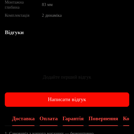
Монтажна
83 мм
глибина
Комплектація
2 динаміка
Відгуки
Додайте перший відгук
Написати відгук
Доставка
Оплата
Гарантія
Повернення
Конс
1. Самовивіз з нашого магазину — безкоштовно,