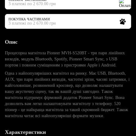
3 платежі по 2 670.00 грн
ПОКУПКА ЧАСТИНАМИ
3 платежі по 2 670.00 грн
Опис
Процесорна магнітола Pioneer MVH-S520BT - три пари лінійних
виходів, модуль Bluetooth, Spotify, Pioneer Smart Sync, з USB
портом і повним суміщенням з пристроями Apple і Android.
Одна з найпопулярніших магнітол на ринку. Має USB, Bluetooth,
AUX, три пари лінійних виходів, частотні зрізи, часові затримки, і
найголовніше, розвинений кросовер, що дозволяє налаштувати
вашу акустичну сцену, так як вашій душі завгодно. Також
магнітола підтримує фірмовий додаток Pioneer Smart Sync. Вона
дозволить вам легко налаштовувати магнітолу з телефону. 520
піонер - це найкраща магнітола за такий скромний бюджет. Також
магнітола читає всі найпопулярніші формати музики.
Характеристики