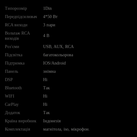
Типорозмір
1Din
Передпідсилювач
4*50 Вт
RCA виходи
3 пари
Вольтаж RCA
4 В
виходів
Роз'єми
USB, AUX, RCA
Підсвітка
багатокольорова
Підтримка
IOS/Android
Панель
знімна
DSP
Ні
Bluetooth
Так
WIFI
Ні
CarPlay
Ні
Додаток
Так
Країна виробник
Індонезія
Комплектація
магнітола, iso, мікрофон.