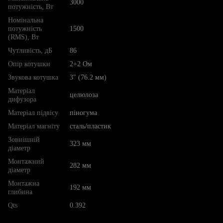
3000
потужність, Вт
Номінальна
потужність
1500
(RMS), Вт
Чутливість, дБ
86
Опір котушки
2+2 Ом
Звукова котушка
3" (76.2 мм)
Матеріал
целюлоза
дифузора
Матеріал підвісу
піногума
Матеріал магніту
сталь/пластик
Зовнішній
323 мм
діаметр
Монтажний
282 мм
діаметр
Монтажна
192 мм
глибина
Qts
0.392