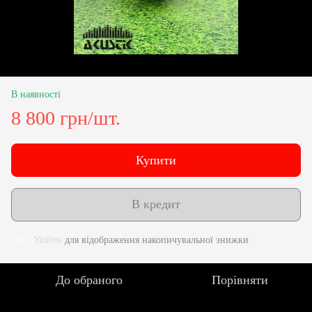
В наявності
8 800 грн/шт.
Купити
В кредит
Увійти
для відображення накопичувальної знижки
%
До обраного
Порівняти