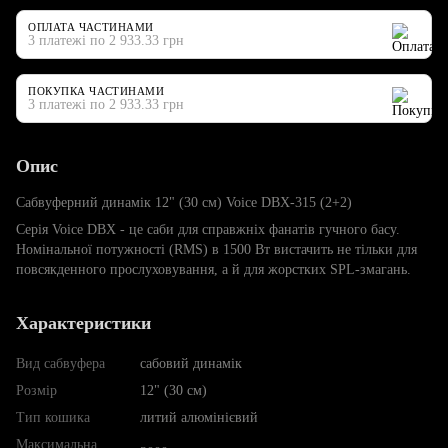
ОПЛАТА ЧАСТИНАМИ
3 платежі по 2 933.33 грн
ПОКУПКА ЧАСТИНАМИ
3 платежі по 2 933.33 грн
Опис
Сабвуферний динамік 12" (30 см) Voice DBX-315 (2+2)
Серія Voice DBX - це саби для справжніх фанатів гучного басу.
Номінальної потужності (RMS) в 1500 Вт вистачить не тільки для
повсякденного прослуховування, а й для жорстких SPL-змагань.
Характеристики
Вид сабвуфера
сабовий динамік
Розмір
12" (30 см)
Тип кошика
литий алюмінієвий
Максимальна