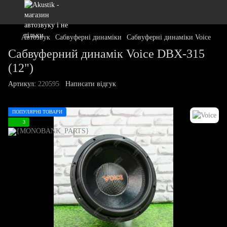
Автозвук
Сабвуферні динаміки
Сабвуферні динаміки Voice
Сабвуферний динамік Voice DBX-315
(12")
Артикул:
220595
Написати відгук
ПОПУЛЯРНІ ТОВАРИ
3