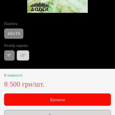
Пам'ять
4/64 Гб
Розмір екрану
9"
10"
В наявності
8 500 грн/шт.
Купити