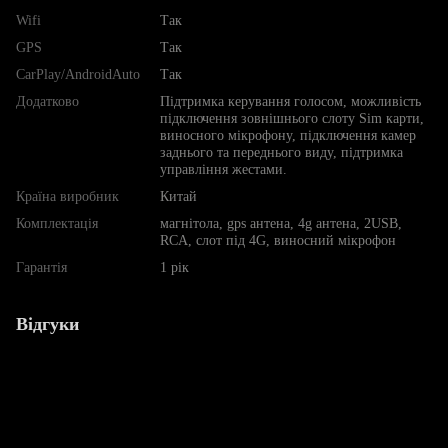
Wifi
Так
GPS
Так
CarPlay/AndroidAuto
Так
Додатково
Підтримка керування голосом, можливість
підключення зовнішнього слоту Sim карти,
виносного мікрофону, підключення камер
заднього та переднього виду, підтримка
управління жестами.
Країна виробник
Китай
Комплектація
магнітола, gps антена, 4g антена, 2USB,
RCA, слот під 4G, виносний мікрофон
Гарантія
1 рік
Відгуки