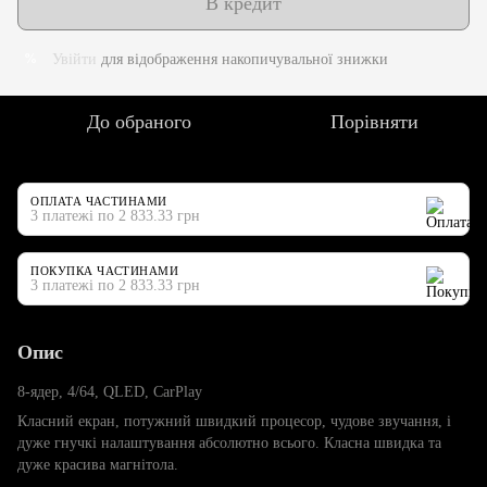
В кредит
Увійти
для відображення накопичувальної знижки
%
До обраного
Порівняти
ОПЛАТА ЧАСТИНАМИ
3 платежі по 2 833.33 грн
ПОКУПКА ЧАСТИНАМИ
3 платежі по 2 833.33 грн
Опис
8-ядер, 4/64, QLED, CarPlay
Класний екран, потужний швидкий процесор, чудове звучання, і
дуже гнучкі налаштування абсолютно всього. Класна швидка та
дуже красива магнітола.