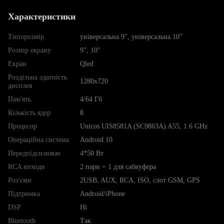
Характеристики
Типорозмір
універсальна 9", універсальна 10"
Розмір екрану
9", 10"
Екран
Qled
Роздільна здатність
1280х720
дисплея
Пам'ять
4/64 Гб
Кількість ядер
8
Процесор
Unicos UIS8581A (SC9863A) A55, 1.6 GHz
Операційна система
Android 10
Передпідсилювач
4*50 Вт
RCA виходи
2 пари + 1 для сабвуфера
Роз'єми
2USB, AUX, RCA, ISO, слот GSM, GPS
Підтримка
Android/iPhone
DSP
Ні
Bluetooth
Так